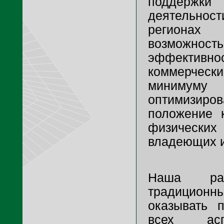
поддерж
деятельнос
региона
возможно
эффективн
коммерчески
минимуму
оптимизи
положение к
физически
владеющих 
Наша ра
традицион
оказывать 
всех асп