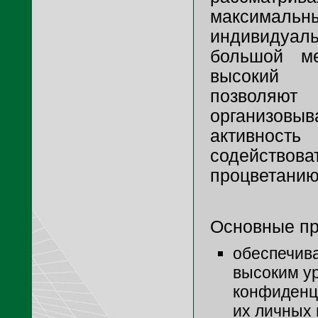
максималь
индивиду
большой м
высокий
позволяют
организовыв
активност
содейств
процветанию
Основные пр
обеспечив
высоким у
конфиденц
их личных 