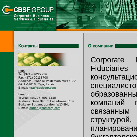
Corporate
Fiduciar
Riga
Tel: (371) 66222226
консуль
Fax: (371) 66118708
Address: 3 floor, Kr.Valdemara street 33A-
специал
6A, LV-1010, Riga, Latvia
E-mail:
riga@cbsfcorp.com
образованн
London
Tel/Fax: (44207) 691-7445
компаний 
Address: Suite 345, 2 Lansdowne Row,
Berkeley Square, London, W1X8HL
E-mail:
london@cbsfcorp.com
связанны
структу
планирова
бухгалтерск