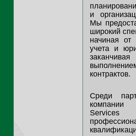
планировани
и организац
Мы предост
широкий спек
начиная от 
учета и юр
заканчив
выполнен
контрактов.
Среди пар
компании 
Services
професс
квалификаци