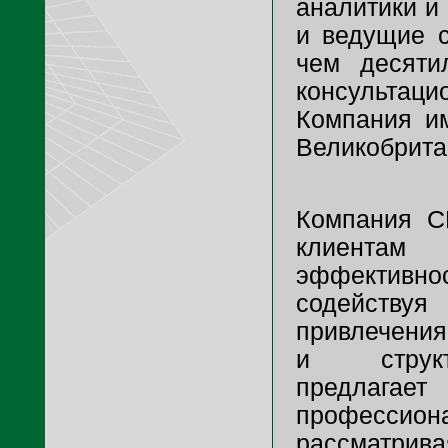
аналитики и
и ведущие с
чем десяти
консульт
Компания и
Великобрита
Компания C
клиент
эффектив
содейст
привлечения
и структ
предлага
професси
рассматри