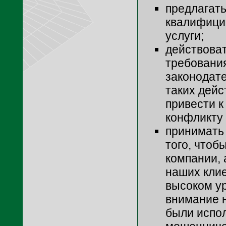
предлагат
квалифици
услуги;
действоват
требовани
законодате
таких дейс
привести к
конфликту 
принимать
того, чтоб
компании, 
наших кли
высоком у
внимание н
были испо